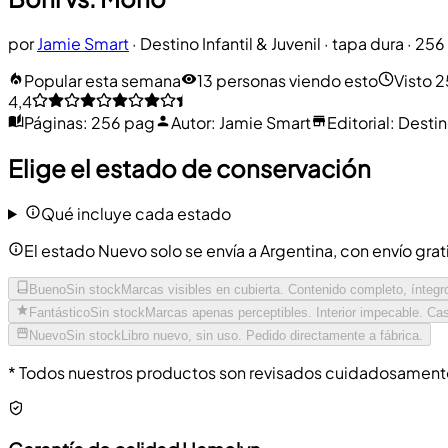
por
Jamie Smart
·
Destino Infantil & Juvenil
· tapa dura
· 256
Popular esta semana
13 personas viendo esto
Visto 
4,4
Páginas
:
256 pag
Autor
:
Jamie Smart
Editorial
:
Destino
Elige el estado de conservación
Qué incluye cada estado
El estado Nuevo solo se envía a Argentina, con envío grat
Bueno
Sin stock
Marcas visibles en cubierta. Contenido completo, íntegr
Fantástico
Sin stock
Marcas apenas perceptibles. Interior impecable. Cas
Nuevo
Sin stock
Libro nuevo, sin uso. Pedido directamente a fábrica.
* Todos nuestros productos son revisados cuidadosamente 