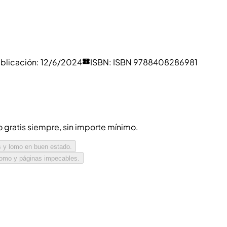
blicación
:
12/6/2024
ISBN
:
ISBN 9788408286981
ío gratis siempre, sin importe mínimo.
s y lomo en buen estado.
 lomo y páginas impecables.