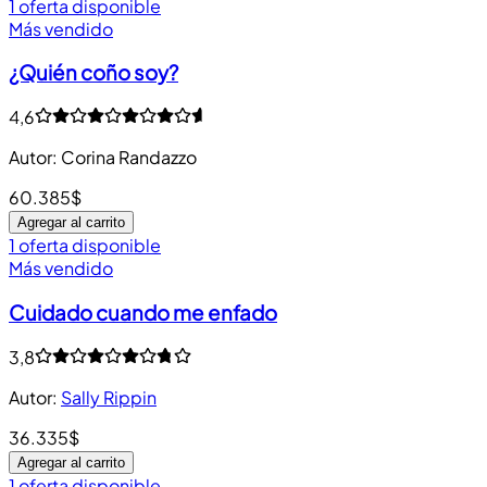
1 oferta disponible
Más vendido
¿Quién coño soy?
4,6
Autor
:
Corina Randazzo
60.385$
Agregar al carrito
1 oferta disponible
Más vendido
Cuidado cuando me enfado
3,8
Autor
:
Sally Rippin
36.335$
Agregar al carrito
1 oferta disponible