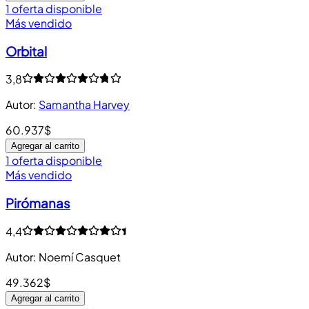
1 oferta disponible
Más vendido
Orbital
3,8
Autor
:
Samantha Harvey
60.937$
Agregar al carrito
1 oferta disponible
Más vendido
Pirómanas
4,4
Autor
:
Noemí Casquet
49.362$
Agregar al carrito