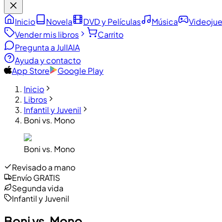
Inicio
Novela
DVD y Películas
Música
Videoju
Vender mis libros
Carrito
Pregunta a JulIA
IA
Ayuda y contacto
App Store
Google Play
Inicio
Libros
Infantil y Juvenil
Boni vs. Mono
Boni vs. Mono
Revisado a mano
Envío GRATIS
Segunda vida
Infantil y Juvenil
Boni vs. Mono