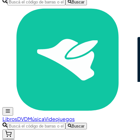
Buscar
Libros
DVD
Música
Videojuegos
Buscar