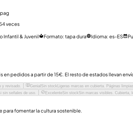
 pag
254 veces
 Infantil & Juvenil
Formato
:
tapa dura
Idioma
:
es-ES
Pu
is en pedidos a partir de 15€. El resto de estados llevan env
o y revisado.
Genial
Sin stock
Ligeras marcas en cubierta. Páginas limpia
i sin señales de uso.
Excelente
Sin stock
Sin marcas visibles. Cubierta,
para fomentar la cultura sostenible.