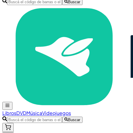
Buscar
Libros
DVD
Música
Videojuegos
Buscar