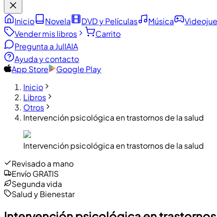
Inicio
Novela
DVD y Películas
Música
Videoju
Vender mis libros
Carrito
Pregunta a JulIA
IA
Ayuda y contacto
App Store
Google Play
Inicio
Libros
Otros
Intervención psicológica en trastornos de la salud
Intervención psicológica en trastornos de la salud
Revisado a mano
Envío GRATIS
Segunda vida
Salud y Bienestar
Intervención psicológica en trastornos 