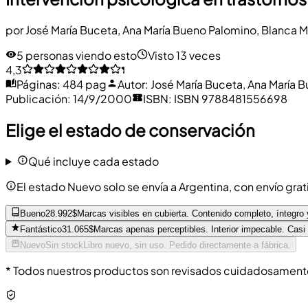
por
José María Buceta
,
Ana María Bueno Palomino
,
Blanca M
5 personas viendo esto
Visto 13 veces
4,3
Páginas
:
484 pag
Autor
:
José María Buceta, Ana María 
Publicación
:
14/9/2000
ISBN
:
ISBN 9788481556698
Elige el estado de conservación
Qué incluye cada estado
El estado Nuevo solo se envía a Argentina, con envío grat
Bueno
28.992$
Marcas visibles en cubierta. Contenido completo, íntegro 
Fantástico
31.065$
Marcas apenas perceptibles. Interior impecable. Casi
Nuevo
Sin stock
Libro nuevo, sin uso. Pedido directamente a fábrica.
* Todos nuestros productos son revisados cuidadosamente 