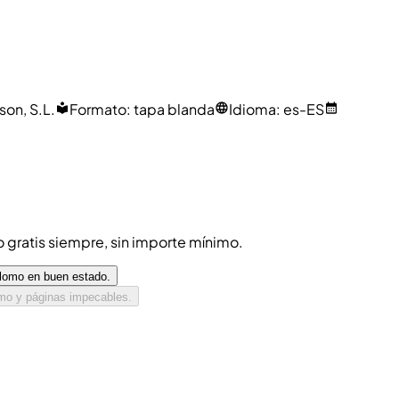
son, S.L.
Formato
:
tapa blanda
Idioma
:
es-ES
ío gratis siempre, sin importe mínimo.
 lomo en buen estado.
omo y páginas impecables.