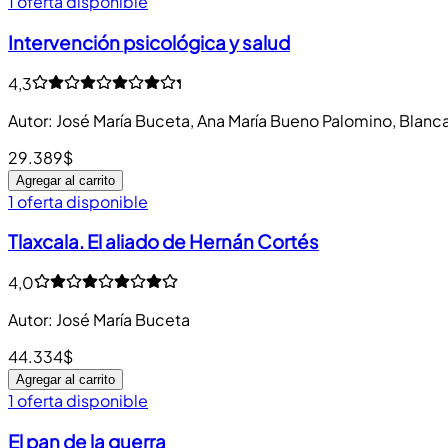
1 oferta disponible
Intervención psicológica y salud
4,3
Autor
:
José María Buceta
,
Ana María Bueno Palomino
,
Blanc
29.389$
Agregar al carrito
1 oferta disponible
Tlaxcala. El aliado de Hernán Cortés
4,0
Autor
:
José María Buceta
44.334$
Agregar al carrito
1 oferta disponible
El pan de la guerra