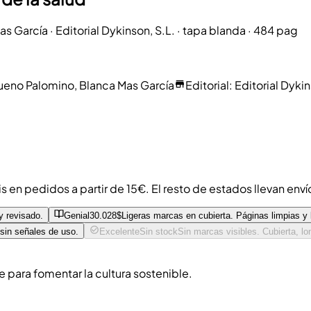
as García
·
Editorial Dykinson, S.L.
· tapa blanda
· 484 pag
Bueno Palomino, Blanca Mas García
Editorial
:
Editorial Dykin
is en pedidos a partir de 15€. El resto de estados llevan env
y revisado.
Genial
30.028$
Ligeras marcas en cubierta. Páginas limpias y
 sin señales de uso.
Excelente
Sin stock
Sin marcas visibles. Cubierta, l
para fomentar la cultura sostenible.