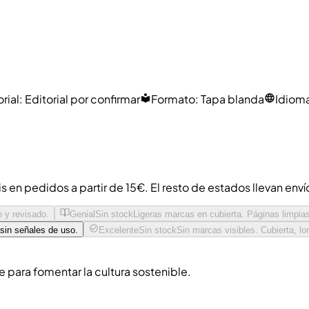
rial
:
Editorial por confirmar
Formato
:
Tapa blanda
Idiom
is en pedidos a partir de 15€. El resto de estados llevan env
o y revisado.
Genial
Sin stock
Ligeras marcas en cubierta. Páginas limpia
 sin señales de uso.
Excelente
Sin stock
Sin marcas visibles. Cubierta, l
para fomentar la cultura sostenible.