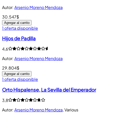
Autor
:
Arsenio Moreno Mendoza
30.547$
Agregar al carrito
1 oferta disponible
Hijos de Padilla
4,6
Autor
:
Arsenio Moreno Mendoza
29.804$
Agregar al carrito
1 oferta disponible
Orto Hispalense, La Sevilla del Emperador
3,8
Autor
:
Arsenio Moreno Mendoza
,
Various