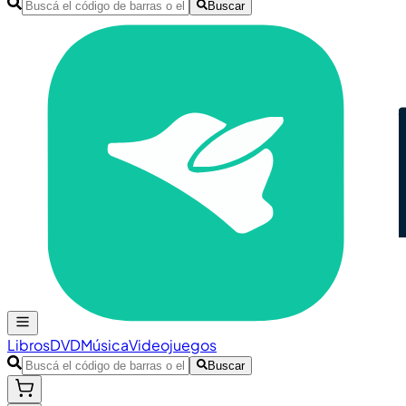
Buscar
Libros
DVD
Música
Videojuegos
Buscar