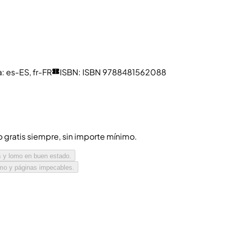
a
:
es-ES, fr-FR
ISBN
:
ISBN 9788481562088
ío gratis siempre, sin importe mínimo.
s y lomo en buen estado.
omo y páginas impecables.