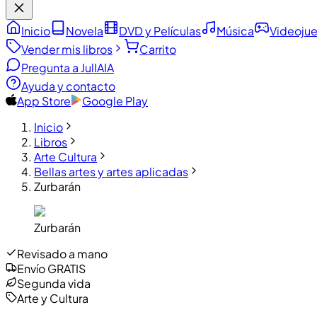
Inicio
Novela
DVD y Películas
Música
Videoju
Vender mis libros
Carrito
Pregunta a JulIA
IA
Ayuda y contacto
App Store
Google Play
Inicio
Libros
Arte Cultura
Bellas artes y artes aplicadas
Zurbarán
Zurbarán
Revisado a mano
Envío GRATIS
Segunda vida
Arte y Cultura