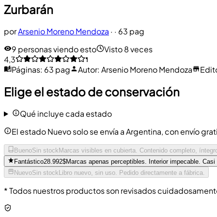
Zurbarán
por
Arsenio Moreno Mendoza
·
· 63 pag
9 personas viendo esto
Visto 8 veces
4,3
Páginas
:
63 pag
Autor
:
Arsenio Moreno Mendoza
Edito
Elige el estado de conservación
Qué incluye cada estado
El estado Nuevo solo se envía a Argentina, con envío grat
Bueno
Sin stock
Marcas visibles en cubierta. Contenido completo, íntegr
Fantástico
28.992$
Marcas apenas perceptibles. Interior impecable. Casi
Nuevo
Sin stock
Libro nuevo, sin uso. Pedido directamente a fábrica.
* Todos nuestros productos son revisados cuidadosamente 