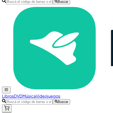
Buscar
Libros
DVD
Música
Videojuegos
Buscar