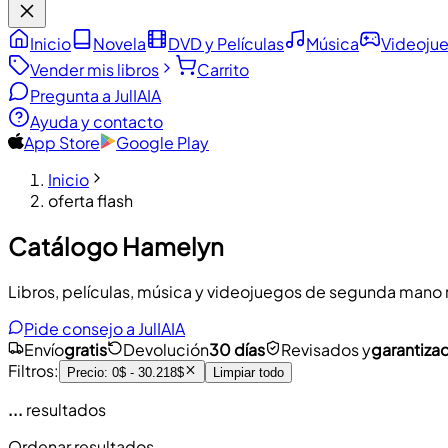
Inicio
Novela
DVD y Películas
Música
Videoju
Vender mis libros
Carrito
Pregunta a JulIA
IA
Ayuda y contacto
App Store
Google Play
Inicio
oferta flash
Catálogo Hamelyn
Libros, películas, música y videojuegos de segunda mano re
Pide consejo a JulIA
IA
Envío
gratis
Devolución
30 días
Revisados y
garantiza
Filtros
:
Precio
:
0$ - 30.218$
Limpiar todo
...
resultados
Ordenar resultados