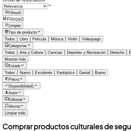
Filtros
0
Filtros
0
Limpiar
Tipo de producto
Todos
Libro
Película
Música
Vinilo
Videojuego
Categorías
Todos
Arte y Cultura
Ciencias
Deportes y Recreación
Derecho
E
Mostrar más
Estado
Todos
Nuevo
Excelente
Fantástico
Genial
Bueno
Precio
Disponibilidad
1
Autor
Editorial
Idioma
Limpiar todo
Comprar productos culturales de seg